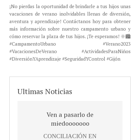
¡No pierdas la oportunidad de brindarle a tus hijos unas
vacaciones de verano inolvidables llenas de diversión,
aventura y aprendizaje! Contáctanos hoy para obtener
más información sobre nuestro campamento urbano y
cómo reservar la plaza de tus hijos. ¡Te esperamos! 🌞🏙️
#CampamentoUrbano #Verano2023
#VacacionesDeVerano #ActividadesParaNiños
#DiversiónYAprendizaje #SeguridadYControl #Gijón
Ultimas Noticias
Ven a pasarlo de
miedooooooo
INSCRIPCIÓN
CONCILIACIÓN EN
Inscripción
¡Atención familias! ¿Buscas