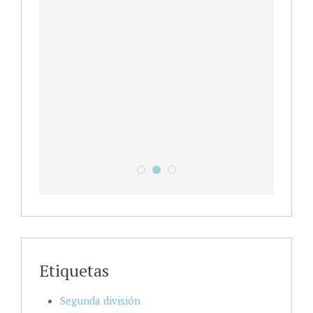
Leer más
Campus de Verano en Laviada
Ven a pasarlo de miedooooooo
IX Campus Deportivo Gijón I
Etiquetas
Segunda división