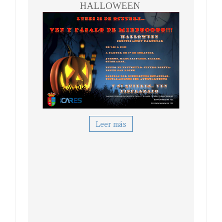
HALLOWEEN
una opción divertida y segura para que
tus hijos pasen el verano en Gijón
mientras aprenden y se divierten?
¡Tenemos la respuesta perfecta para ti!
Únete a nuestro campamento urbano de
verano.
CLICK AQUÍ PARA INSCRIPCIÓN
http://www.grupocares.com/inscripciones/actividade
jornadas-talleres
Leer más
info@grupocares.com