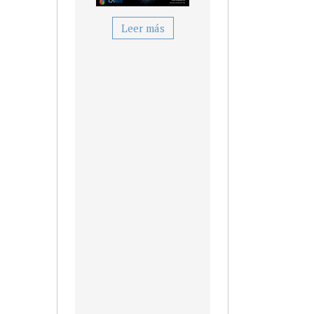
pasen el verano en
Gijón mientras
Leer más
aprenden y se
divierten?
¡Tenemos la
respuesta perfecta
para ti! Únete a
nuestro
campamento
urbano de verano.
CLICK AQUÍ PARA
INSCRIPCIÓN
http://www.grupocares.com/inscripciones/act
jornadas-talleres
info@grupocares.com