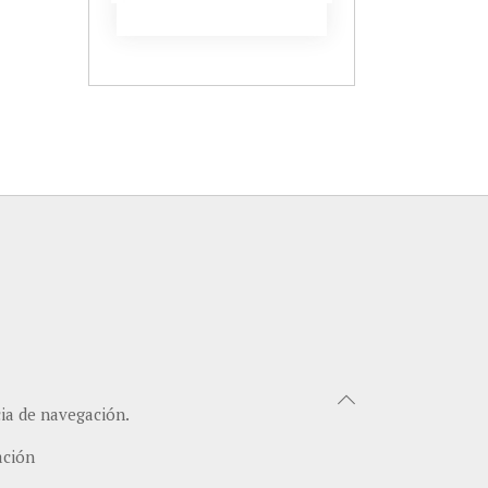
cia de navegación.
ación