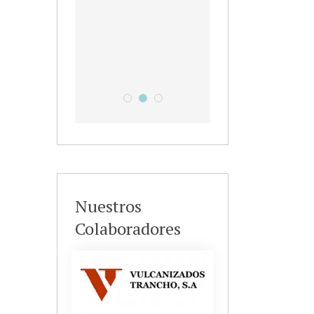
Leer más
Campus de Verano en Laviada
Ven a pasarlo de miedooooooo
IX Campus Deportivo Gijón Indu
Nuestros
Colaboradores