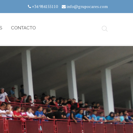
+34 984155110
info@grupocares.com
S
CONTACTO