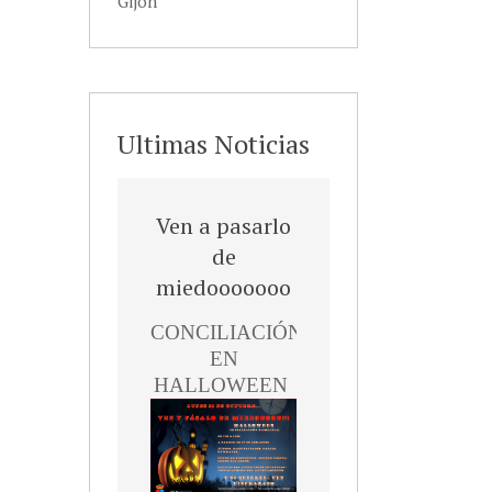
Gijón
Ultimas Noticias
Ven a pasarlo
de
miedooooooo
CONCILIACIÓN
INSCRIPCIÓN
EN
Inscripción
¡Atención
HALLOWEEN
familias! ¿Buscas
una opción
divertida y segura
para que tus hijos