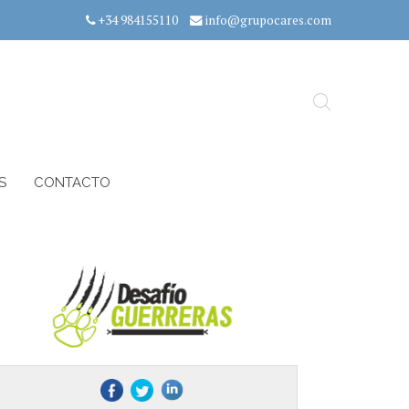
+34 984155110
info@grupocares.com
S
CONTACTO