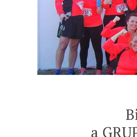
B
a GRU